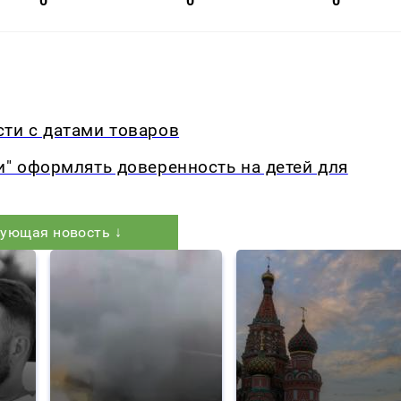
0
0
0
ти с датами товаров
и" оформлять доверенность на детей для
ующая новость ↓