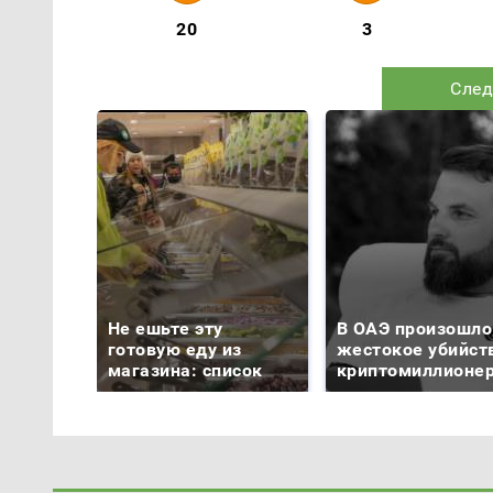
20
3
След
Не ешьте эту
В ОАЭ произошло
готовую еду из
жестокое убийст
магазина: список
криптомиллионе