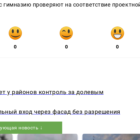
с гимназию проверяют на соответствие проектно
0
0
0
ет у районов контроль за долевым
льный вход через фасад без разрешения
ующая новость ↓