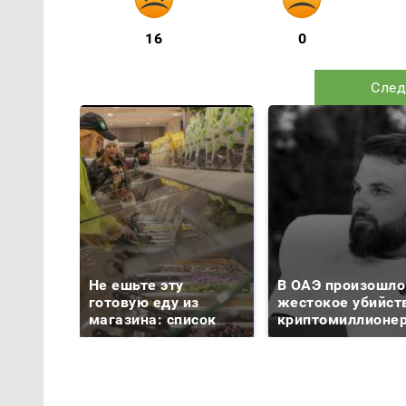
16
0
След
Не ешьте эту
В ОАЭ произошло
готовую еду из
жестокое убийст
магазина: список
криптомиллионе