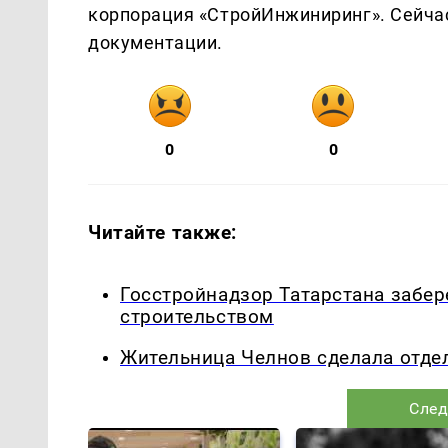
корпорация «СтройИнжиниринг». Сейча
документации.
0
0
Читайте также:
Госстройнадзор Татарстана забер
строительством
Жительница Челнов сделала отде
След