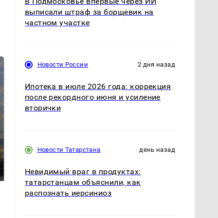
В Подмосковье впервые через ИИ
выписали штраф за борщевик на
частном участке
Новости России
2 дня назад
Ипотека в июле 2026 года: коррекция
после рекордного июня и усиление
вторички
СМИ: В Химках на
Новости Татарстана
день назад
полицейскую
В магазинах России
машину напали и
ажиотаж из-за этого
подожгли.
Невидимый враг в продуктах:
продукта: что купить?
татарстанцам объяснили, как
распознать иерсиниоз