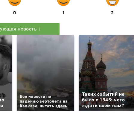
0
1
2
ующая новость ↓
Таких событий не
Все новости по
во
было с 1945: чего
падению вертолета на
ра
ждать всем нам?
Кавказе: читать здесь