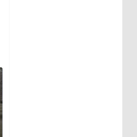
На Урале из казны
Как выглядит место
были украдены 18
крушение вертолета на