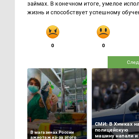
займах. В конечном итоге, умелое исп
жизнь и способствует успешному обуче
0
0
След
СМИ: В Химках н
полицейскую
В магазинах России
машину напали и
ажиотаж из-за этого