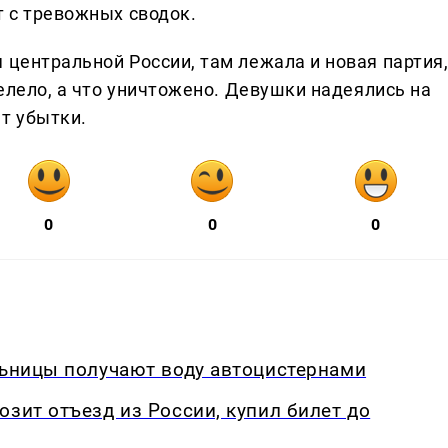
т с тревожных сводок.
 центральной России, там лежала и новая партия
целело, а что уничтожено. Девушки надеялись на
т убытки.
0
0
0
льницы получают воду автоцистернами
озит отъезд из России, купил билет до