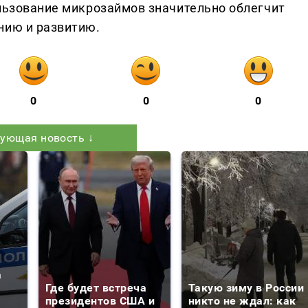
ользование микрозаймов значительно облегчит
нию и развитию.
0
0
0
ующая новость ↓
а
Где будет встреча
Такую зиму в России
президентов США и
никто не ждал: как