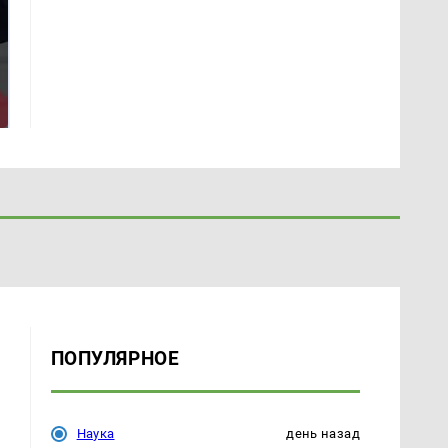
На Урале из казны
Такую зиму в России
были украдены 18
никто не ждал: как
миллионов рублей
так?!
ПОПУЛЯРНОЕ
Наука
день назад