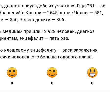
, дачах и приусадебных участках. Ещё 251 — за
бращений в Казани — 2645, далее Челны — 581,
к — 356, Зеленодольск — 306.
к медикам пришли 12 928 человек, диагноз
циентам, энцефалит — пять раз.
по клещевому энцефалиту — риск заражения
сячи человек, это больше годового плана.
0
0
0