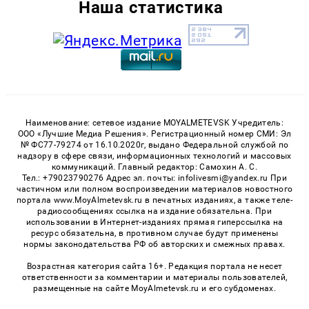
Наша статистика
Наименование: сетевое издание MOYALMETEVSK Учредитель:
ООО «Лучшие Медиа Решения». Регистрационный номер СМИ: Эл
№ ФС77-79274 от 16.10.2020г, выдано Федеральной службой по
надзору в сфере связи, информационных технологий и массовых
коммуникаций. Главный редактор: Самохин А. С.
Тел.: +79023790276 Адрес эл. почты: infolivesmi@yandex.ru При
частичном или полном воспроизведении материалов новостного
портала www.MoyAlmetevsk.ru в печатных изданиях, а также теле-
радиосообщениях ссылка на издание обязательна. При
использовании в Интернет-изданиях прямая гиперссылка на
ресурс обязательна, в противном случае будут применены
нормы законодательства РФ об авторских и смежных правах.
Возрастная категория сайта 16+. Редакция портала не несет
ответственности за комментарии и материалы пользователей,
размещенные на сайте MoyAlmetevsk.ru и его субдоменах.