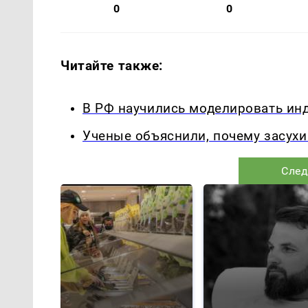
0
0
Читайте также:
В РФ научились моделировать ин
Ученые объяснили, почему засухи
След