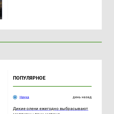
полицейскую
В магазинах России
машину напали и
ажиотаж из-за этого
подожгли.
продукта: что купить?
ПОПУЛЯРНОЕ
Наука
день назад
Дикие олени ежегодно выбрасывают