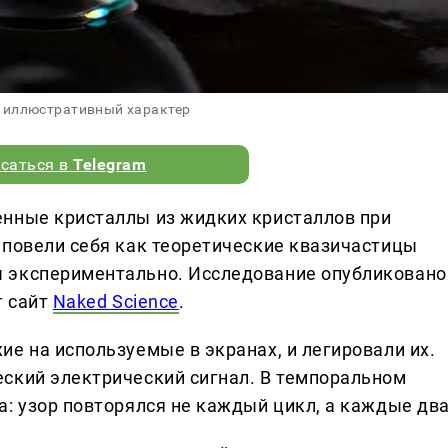
 иллюстративный характер
саться в
Telegram
енные кристаллы из жидких кристаллов при
 повели себя как теоретические квазичастицы
 экспериментально. Исследование опубликовано
т сайт
Naked Science
.
е на используемые в экранах, и легировали их.
ский электрический сигнал. В темпоральном
: узор повторялся не каждый цикл, а каждые два