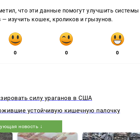
етил, что эти данные помогут улучшить системы
в — изучить кошек, кроликов и грызунов.
0
0
0
озировать силу ураганов в США
тожившие устойчивую кишечную палочку
ующая новость ↓