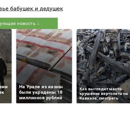
вье бабушек и дедушек
ующая новость ↓
сии
На Урале из казны
Как выглядит место
ак
были украдены 18
крушение вертолета на
миллионов рублей
Кавказе: смотреть