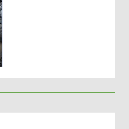
Не ешьте эту
В ОАЭ произошло
готовую еду из
жестокое убийство
магазина: список
криптомиллионера