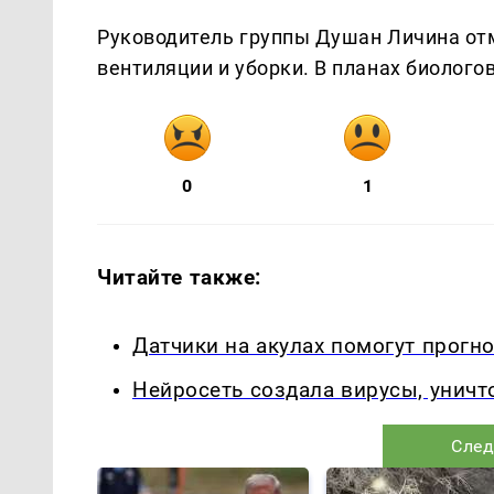
Руководитель группы Душан Личина отм
вентиляции и уборки. В планах биолого
0
1
Читайте также:
Датчики на акулах помогут прогн
Нейросеть создала вирусы, унич
След