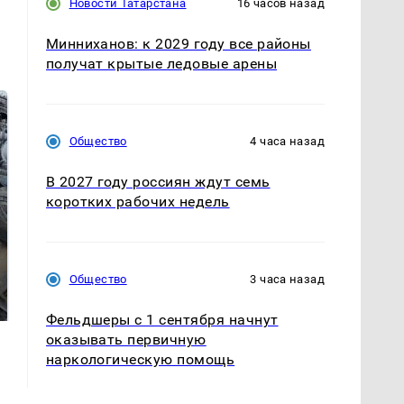
Новости Татарстана
16 часов назад
Минниханов: к 2029 году все районы
получат крытые ледовые арены
Общество
4 часа назад
В 2027 году россиян ждут семь
коротких рабочих недель
Не ешьте эту
В ОАЭ произошло
Общество
3 часа назад
готовую еду из
жестокое убийство
магазина: список
криптомиллионера
Фельдшеры с 1 сентября начнут
оказывать первичную
наркологическую помощь