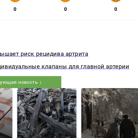
0
0
0
вышает риск рецидива артрита
дивидуальные клапаны для главной артерии
ующая новость ↓