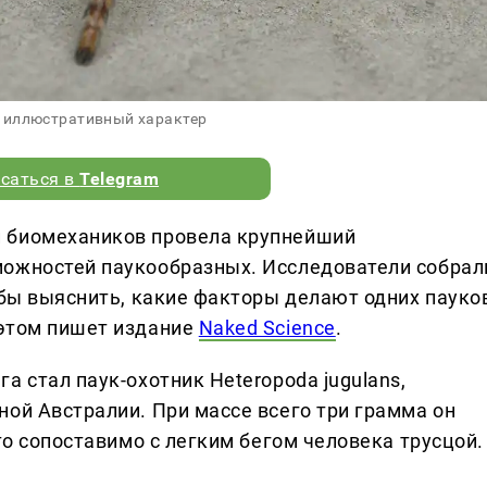
 иллюстративный характер
саться в
Telegram
 биомехаников провела крупнейший
можностей паукообразных. Исследователи собрал
обы выяснить, какие факторы делают одних пауко
 этом пишет издание
Naked Science
.
а стал паук-охотник Heteropoda jugulans,
ной Австралии. При массе всего три грамма он
то сопоставимо с легким бегом человека трусцой.