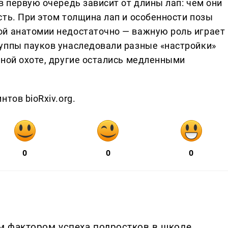
в первую очередь зависит от длины лап: чем они
ть. При этом толщина лап и особенности позы
ой анатомии недостаточно — важную роль играет
уппы пауков унаследовали разные «настройки»
вной охоте, другие остались медленными
тов bioRxiv.org.
0
0
0
м фактором успеха подростков в школе