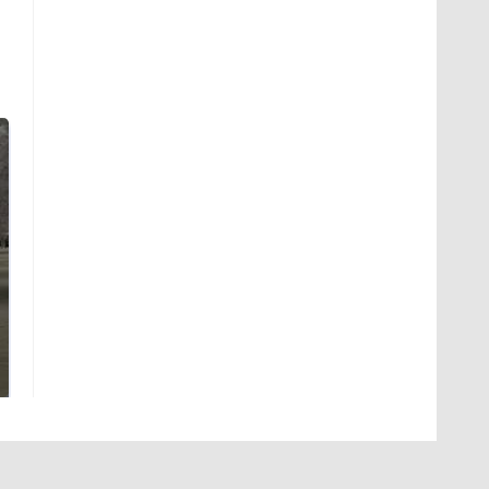
Не ешьте эту
В ОАЭ произошло
готовую еду из
жестокое убийство
магазина: список
криптомиллионера