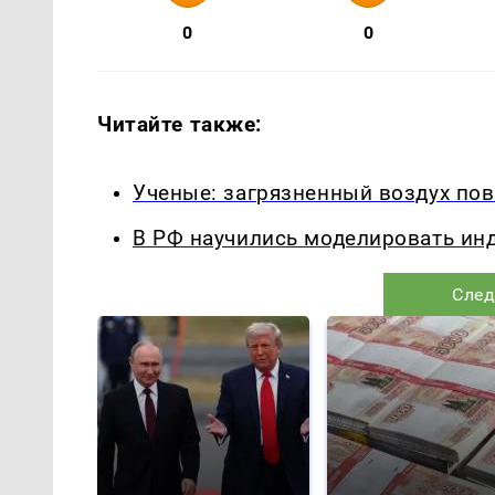
0
0
Читайте также:
Ученые: загрязненный воздух по
В РФ научились моделировать ин
След