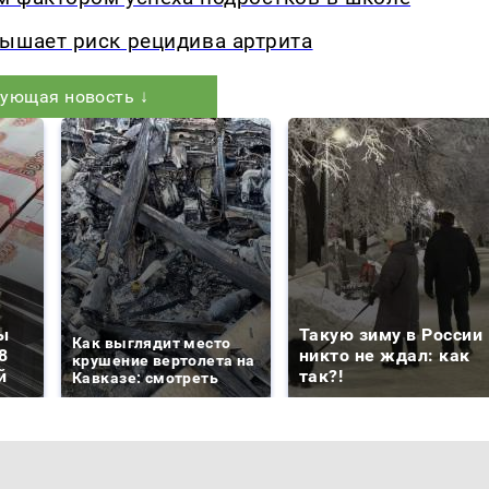
вышает риск рецидива артрита
ующая новость ↓
ы
Такую зиму в России
Как выглядит место
8
никто не ждал: как
крушение вертолета на
й
так?!
Кавказе: смотреть