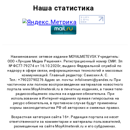
Наша статистика
Наименование: сетевое издание MOYALMETEVSK Учредитель:
ООО «Лучшие Медиа Решения». Регистрационный номер СМИ: Эл
№ ФС77-79274 от 16.10.2020г, выдано Федеральной службой по
надзору в сфере связи, информационных технологий и массовых
коммуникаций. Главный редактор: Самохин А. С.
Тел.: +79023790276 Адрес эл. почты: infolivesmi@yandex.ru При
частичном или полном воспроизведении материалов новостного
портала www.MoyAlmetevsk.ru в печатных изданиях, а также теле-
радиосообщениях ссылка на издание обязательна. При
использовании в Интернет-изданиях прямая гиперссылка на
ресурс обязательна, в противном случае будут применены
нормы законодательства РФ об авторских и смежных правах.
Возрастная категория сайта 16+. Редакция портала не несет
ответственности за комментарии и материалы пользователей,
размещенные на сайте MoyAlmetevsk.ru и его субдоменах.