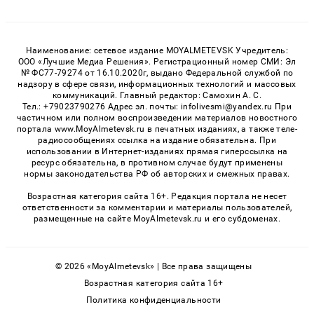
Наименование: сетевое издание MOYALMETEVSK Учредитель:
ООО «Лучшие Медиа Решения». Регистрационный номер СМИ: Эл
№ ФС77-79274 от 16.10.2020г, выдано Федеральной службой по
надзору в сфере связи, информационных технологий и массовых
коммуникаций. Главный редактор: Самохин А. С.
Тел.: +79023790276 Адрес эл. почты: infolivesmi@yandex.ru При
частичном или полном воспроизведении материалов новостного
портала www.MoyAlmetevsk.ru в печатных изданиях, а также теле-
радиосообщениях ссылка на издание обязательна. При
использовании в Интернет-изданиях прямая гиперссылка на
ресурс обязательна, в противном случае будут применены
нормы законодательства РФ об авторских и смежных правах.
Возрастная категория сайта 16+. Редакция портала не несет
ответственности за комментарии и материалы пользователей,
размещенные на сайте MoyAlmetevsk.ru и его субдоменах.
© 2026 «MoyAlmetevsk» | Все права защищены
Возрастная категория сайта 16+
Политика конфиденциальности