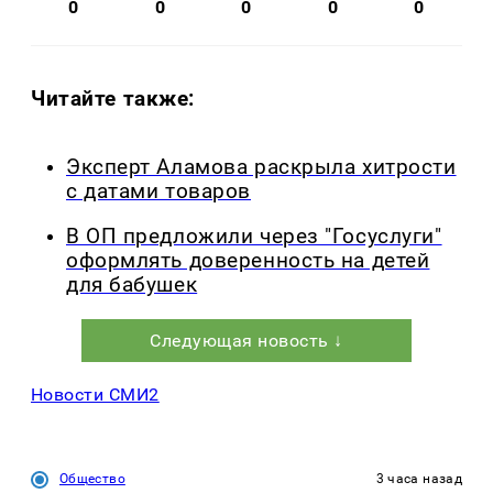
0
0
0
0
0
Читайте также:
Эксперт Аламова раскрыла хитрости
с датами товаров
В ОП предложили через "Госуслуги"
оформлять доверенность на детей
для бабушек
Следующая новость ↓
Новости СМИ2
Общество
3 часа назад