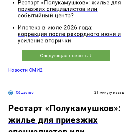
Рестарт «Полукамушков»: жилье для
приезжих специалистов или
событийный центр?
Ипотека в июле 2026 года:
коррекция после рекордного июня и
усиление вторички
Следующая новость ↓
Новости СМИ2
Общество
21 минуту назад
Рестарт «Полукамушков»:
жилье для приезжих
специалистов или