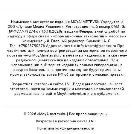
Наименование: сетевое издание MOYALMETEVSK Учредитель:
ООО «Лучшие Медиа Решения». Регистрационный номер СМИ: Эл
№ ФС77-79274 от 16.10.2020г, выдано Федеральной службой по
надзору в сфере связи, информационных технологий и массовых
коммуникаций. Главный редактор: Самохин А. С.
Тел.: +79023790276 Адрес эл. почты: infolivesmi@yandex.ru При
частичном или полном воспроизведении материалов новостного
портала www.MoyAlmetevsk.ru в печатных изданиях, а также теле-
радиосообщениях ссылка на издание обязательна. При
использовании в Интернет-изданиях прямая гиперссылка на
ресурс обязательна, в противном случае будут применены
нормы законодательства РФ об авторских и смежных правах.
Возрастная категория сайта 16+. Редакция портала не несет
ответственности за комментарии и материалы пользователей,
размещенные на сайте MoyAlmetevsk.ru и его субдоменах.
© 2026 «MoyAlmetevsk» | Все права защищены
Возрастная категория сайта 16+
Политика конфиденциальности