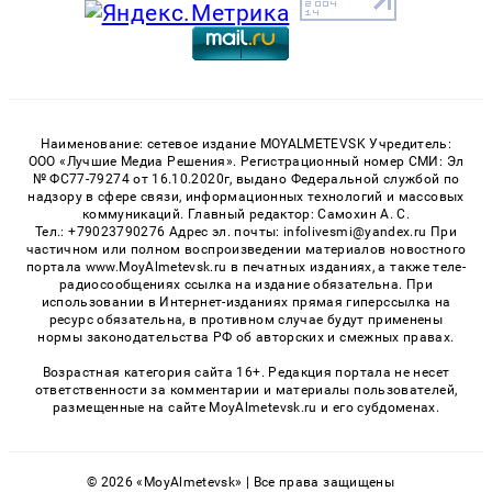
Наименование: сетевое издание MOYALMETEVSK Учредитель:
ООО «Лучшие Медиа Решения». Регистрационный номер СМИ: Эл
№ ФС77-79274 от 16.10.2020г, выдано Федеральной службой по
надзору в сфере связи, информационных технологий и массовых
коммуникаций. Главный редактор: Самохин А. С.
Тел.: +79023790276 Адрес эл. почты: infolivesmi@yandex.ru При
частичном или полном воспроизведении материалов новостного
портала www.MoyAlmetevsk.ru в печатных изданиях, а также теле-
радиосообщениях ссылка на издание обязательна. При
использовании в Интернет-изданиях прямая гиперссылка на
ресурс обязательна, в противном случае будут применены
нормы законодательства РФ об авторских и смежных правах.
Возрастная категория сайта 16+. Редакция портала не несет
ответственности за комментарии и материалы пользователей,
размещенные на сайте MoyAlmetevsk.ru и его субдоменах.
© 2026 «MoyAlmetevsk» | Все права защищены