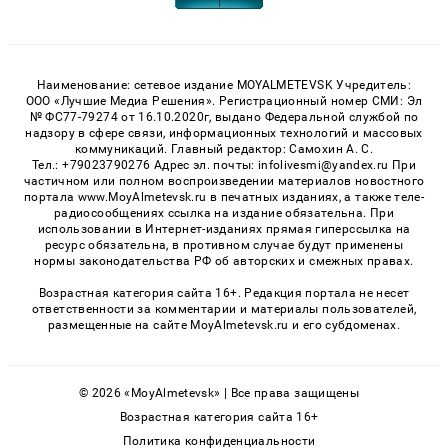
Наименование: сетевое издание MOYALMETEVSK Учредитель:
ООО «Лучшие Медиа Решения». Регистрационный номер СМИ: Эл
№ ФС77-79274 от 16.10.2020г, выдано Федеральной службой по
надзору в сфере связи, информационных технологий и массовых
коммуникаций. Главный редактор: Самохин А. С.
Тел.: +79023790276 Адрес эл. почты: infolivesmi@yandex.ru При
частичном или полном воспроизведении материалов новостного
портала www.MoyAlmetevsk.ru в печатных изданиях, а также теле-
радиосообщениях ссылка на издание обязательна. При
использовании в Интернет-изданиях прямая гиперссылка на
ресурс обязательна, в противном случае будут применены
нормы законодательства РФ об авторских и смежных правах.
Возрастная категория сайта 16+. Редакция портала не несет
ответственности за комментарии и материалы пользователей,
размещенные на сайте MoyAlmetevsk.ru и его субдоменах.
© 2026 «MoyAlmetevsk» | Все права защищены
Возрастная категория сайта 16+
Политика конфиденциальности