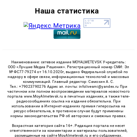
Наша статистика
Наименование: сетевое издание MOYALMETEVSK Учредитель:
ООО «Лучшие Медиа Решения». Регистрационный номер СМИ: Эл
№ ФС77-79274 от 16.10.2020г, выдано Федеральной службой по
надзору в сфере связи, информационных технологий и массовых
коммуникаций. Главный редактор: Самохин А. С.
Тел.: +79023790276 Адрес эл. почты: infolivesmi@yandex.ru При
частичном или полном воспроизведении материалов новостного
портала www.MoyAlmetevsk.ru в печатных изданиях, а также теле-
радиосообщениях ссылка на издание обязательна. При
использовании в Интернет-изданиях прямая гиперссылка на
ресурс обязательна, в противном случае будут применены
нормы законодательства РФ об авторских и смежных правах.
Возрастная категория сайта 16+. Редакция портала не несет
ответственности за комментарии и материалы пользователей,
размещенные на сайте MoyAlmetevsk.ru и его субдоменах.