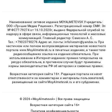
Наименование: сетевое издание MOYALMETEVSK Учредитель:
ООО «Лучшие Медиа Решения». Регистрационный номер СМИ: Эл
№ ФС77-79274 от 16.10.2020г, выдано Федеральной службой по
надзору в сфере связи, информационных технологий и массовых
коммуникаций. Главный редактор: Самохин А. С.
Тел.: +79023790276 Адрес эл. почты: infolivesmi@yandex.ru При
частичном или полном воспроизведении материалов новостного
портала www.MoyAlmetevsk.ru в печатных изданиях, а также теле-
радиосообщениях ссылка на издание обязательна. При
использовании в Интернет-изданиях прямая гиперссылка на
ресурс обязательна, в противном случае будут применены
нормы законодательства РФ об авторских и смежных правах.
Возрастная категория сайта 16+. Редакция портала не несет
ответственности за комментарии и материалы пользователей,
размещенные на сайте MoyAlmetevsk.ru и его субдоменах.
© 2026 «MoyAlmetevsk» | Все права защищены
Возрастная категория сайта 16+
Политика конфиденциальности