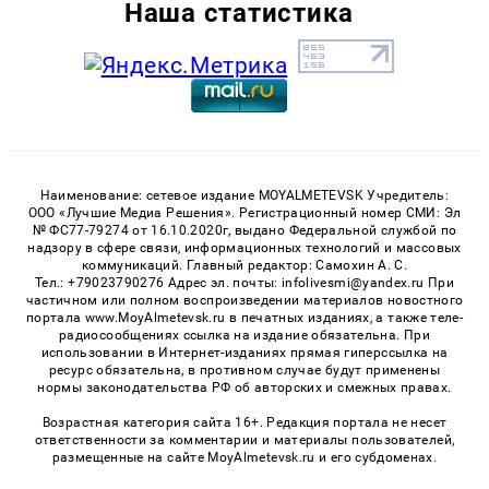
Наша статистика
Наименование: сетевое издание MOYALMETEVSK Учредитель:
ООО «Лучшие Медиа Решения». Регистрационный номер СМИ: Эл
№ ФС77-79274 от 16.10.2020г, выдано Федеральной службой по
надзору в сфере связи, информационных технологий и массовых
коммуникаций. Главный редактор: Самохин А. С.
Тел.: +79023790276 Адрес эл. почты: infolivesmi@yandex.ru При
частичном или полном воспроизведении материалов новостного
портала www.MoyAlmetevsk.ru в печатных изданиях, а также теле-
радиосообщениях ссылка на издание обязательна. При
использовании в Интернет-изданиях прямая гиперссылка на
ресурс обязательна, в противном случае будут применены
нормы законодательства РФ об авторских и смежных правах.
Возрастная категория сайта 16+. Редакция портала не несет
ответственности за комментарии и материалы пользователей,
размещенные на сайте MoyAlmetevsk.ru и его субдоменах.