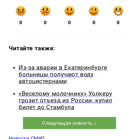
0
0
0
0
0
Читайте также:
Из-за аварии в Екатеринбурге
больницы получают воду
автоцистернами
«Веселому молочнику» Уолкеру
грозит отъезд из России, купил
билет до Стамбула
Следующая новость ↓
Новости СМИ2