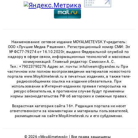
Наименование: сетевое издание MOYALMETEVSK Учредитель:
ООО «Лучшие Медиа Решения». Регистрационный номер СМИ: Эл
№ ФС77-79274 от 16.10.2020г, выдано Федеральной службой по
надзору в сфере связи, информационных технологий и массовых
коммуникаций. Главный редактор: Самохин А. С.
Тел.: +79023790276 Адрес эл. почты: infolivesmi@yandex.ru При
частичном или полном воспроизведении материалов новостного
портала www.MoyAlmetevsk.ru в печатных изданиях, а также теле-
радиосообщениях ссылка на издание обязательна. При
использовании в Интернет-изданиях прямая гиперссылка на
ресурс обязательна, в противном случае будут применены
нормы законодательства РФ об авторских и смежных правах.
Возрастная категория сайта 16+. Редакция портала не несет
ответственности за комментарии и материалы пользователей,
размещенные на сайте MoyAlmetevsk.ru и его субдоменах.
© 2026 «MoyAlmetevsk» | Все права защищены