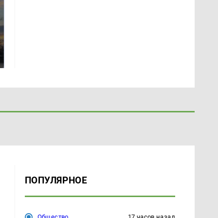
СМИ: В Химках на
полицейскую
В магазинах России
машину напали и
ажиотаж из-за этого
подожгли.
продукта: что купить?
ПОПУЛЯРНОЕ
Общество
17 часов назад