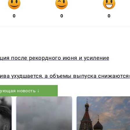
0
0
0
кция после рекордного июня и усиление
ива ухудшается, а объемы выпуска снижаются
ующая новость ↓