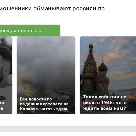
-мошенники обманывают россиян по
ующая новость ↓
Таких событий не
Все новости по
во
было с 1945: чего
падению вертолета на
ра
ждать всем нам?
Кавказе: читать здесь