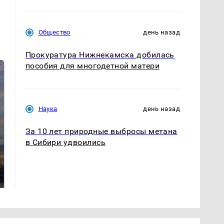
Общество
день назад
Прокуратура Нижнекамска добилась
пособия для многодетной матери
Наука
день назад
За 10 лет природные выбросы метана
в Сибири удвоились
СМИ: В Химках на
полицейскую
В магазинах России
машину напали и
ажиотаж из-за этого
подожгли.
продукта: что купить?