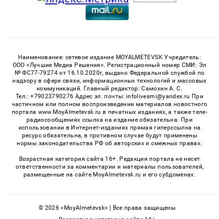
Наименование: сетевое издание MOYALMETEVSK Учредитель:
ООО «Лучшие Медиа Решения». Регистрационный номер СМИ: Эл
№ ФС77-79274 от 16.10.2020г, выдано Федеральной службой по
надзору в сфере связи, информационных технологий и массовых
коммуникаций. Главный редактор: Самохин А. С.
Тел.: +79023790276 Адрес эл. почты: infolivesmi@yandex.ru При
частичном или полном воспроизведении материалов новостного
портала www.MoyAlmetevsk.ru в печатных изданиях, а также теле-
радиосообщениях ссылка на издание обязательна. При
использовании в Интернет-изданиях прямая гиперссылка на
ресурс обязательна, в противном случае будут применены
нормы законодательства РФ об авторских и смежных правах.
Возрастная категория сайта 16+. Редакция портала не несет
ответственности за комментарии и материалы пользователей,
размещенные на сайте MoyAlmetevsk.ru и его субдоменах.
© 2026 «MoyAlmetevsk» | Все права защищены