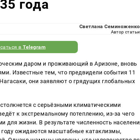
35 года
Светлана Семиноженко
Автор статьи
саться в
Telegram
оческим даром и проживающий в Аризоне, вновь
ми. Известные тем, что предвидели события 11
Нагасаки, они заявляют о грядущих глобальных
 столкнется с серьёзными климатическими
ведёт к экстремальному потеплению, из-за чего
и для жизни. В результате численность населени
35 году ожидаются масштабные катаклизмы,
й. Однако шаманы уверены, что человечество вс