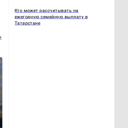
Кто может рассчитывать на
ежегодную семейную выплату в
Татарстане
»
СМИ: В Химках на
полицейскую
В магазинах России
машину напали и
ажиотаж из-за этого
подожгли.
продукта: что купить?