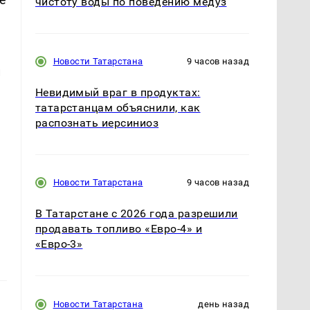
чистоту воды по поведению медуз
Новости Татарстана
9 часов назад
и
Невидимый враг в продуктах:
татарстанцам объяснили, как
распознать иерсиниоз
Новости Татарстана
9 часов назад
В Татарстане с 2026 года разрешили
продавать топливо «Евро-4» и
«Евро-3»
Новости Татарстана
день назад