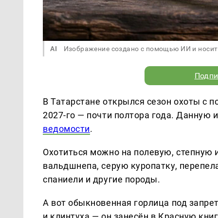
AI
Изображение создано с помощью ИИ и носит
Подпи
В Татарстане открылся сезон охоты с 
2027-го — почти полтора года. Данную
ведомости
.
Охотиться можно на полевую, степную и
вальдшнепа, серую куропатку, перепела
спаниели и другие породы.
А вот обыкновенная горлица под запрет
и клинтуха — он занесён в Красную книг