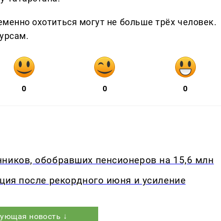
ременно охотиться могут не больше трёх человек.
урсам.
0
0
0
ников, обобравших пенсионеров на 15,6 млн
кция после рекордного июня и усиление
ующая новость ↓