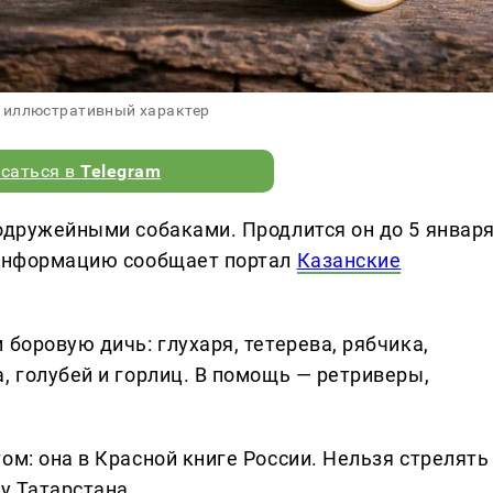
 иллюстративный характер
саться в
Telegram
подружейными собаками. Продлится он до 5 январ
 информацию сообщает портал
Казанские
 боровую дичь: глухаря, тетерева, рябчика,
, голубей и горлиц. В помощь — ретриверы,
ом: она в Красной книге России. Нельзя стрелять
у Татарстана.