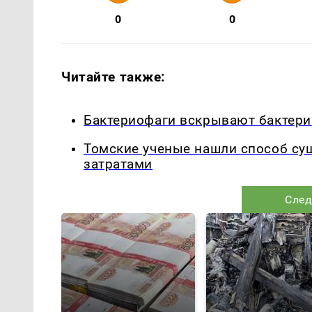
0
0
Читайте также:
Бактериофаги вскрывают бактери
Томские ученые нашли способ су
затратами
След