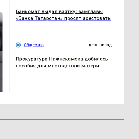
Банкомат выдал взятку: замглавы
«Банка Татарстан» просят арестовать
Общество
день назад
Прокуратура Нижнекамска добилась
пособия для многодетной матери
Таких событий не
Все новости по
было с 1945: чего
падению вертолета на
ждать всем нам?
Кавказе: читать здесь