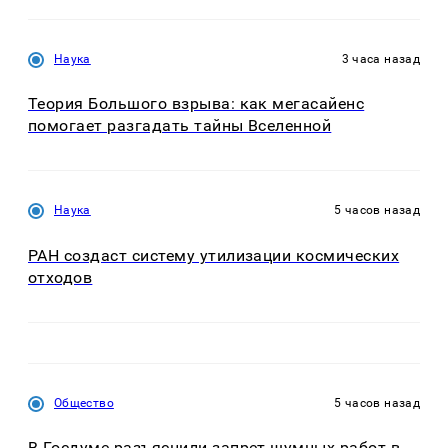
Наука
3 часа назад
Теория Большого взрыва: как мегасайенс
помогает разгадать тайны Вселенной
Наука
5 часов назад
РАН создаст систему утилизации космических
отходов
Общество
5 часов назад
В Госдуме разъяснили запрет шумных работ в