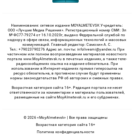
Наименование: сетевое издание MOYALMETEVSK Учредитель:
ООО «Лучшие Медиа Решения». Регистрационный номер СМИ: Эл
№ ФС77-79274 от 16.10.2020г, выдано Федеральной службой по
надзору в сфере связи, информационных технологий и массовых
коммуникаций. Главный редактор: Самохин А. С.
Тел.: +79023790276 Адрес эл. почты: infolivesmi@yandex.ru При
частичном или полном воспроизведении материалов новостного
портала www.MoyAlmetevsk.ru в печатных изданиях, а также теле-
радиосообщениях ссылка на издание обязательна. При
использовании в Интернет-изданиях прямая гиперссылка на
ресурс обязательна, в противном случае будут применены
нормы законодательства РФ об авторских и смежных правах.
Возрастная категория сайта 16+. Редакция портала не несет
ответственности за комментарии и материалы пользователей,
размещенные на сайте MoyAlmetevsk.ru и его субдоменах.
© 2026 «MoyAlmetevsk» | Все права защищены
Возрастная категория сайта 16+
Политика конфиденциальности