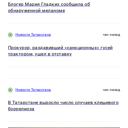
Блогер Мария Гладких сообщила об
обнаруженной меланоме
Новости Татарстана
час назад
Прокурор, раздавивший «санкционных» гусей
трактором, ушел в отставку
Новости Татарстана
час назад
В Татарстане выросло число случаев клещевого
боррелиоза