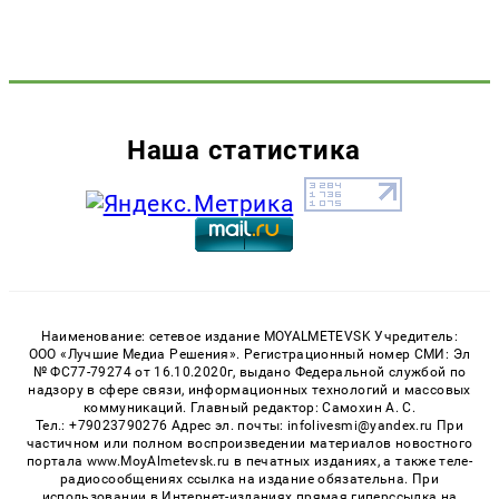
Наша статистика
Наименование: сетевое издание MOYALMETEVSK Учредитель:
ООО «Лучшие Медиа Решения». Регистрационный номер СМИ: Эл
№ ФС77-79274 от 16.10.2020г, выдано Федеральной службой по
надзору в сфере связи, информационных технологий и массовых
коммуникаций. Главный редактор: Самохин А. С.
Тел.: +79023790276 Адрес эл. почты: infolivesmi@yandex.ru При
частичном или полном воспроизведении материалов новостного
портала www.MoyAlmetevsk.ru в печатных изданиях, а также теле-
радиосообщениях ссылка на издание обязательна. При
использовании в Интернет-изданиях прямая гиперссылка на