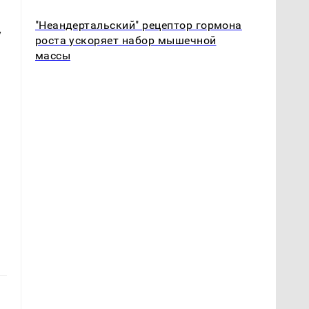
"Неандертальский" рецептор гормона
у
роста ускоряет набор мышечной
массы