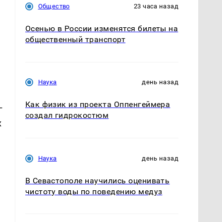
Общество
23 часа назад
Осенью в России изменятся билеты на
общественный транспорт
Наука
день назад
Как физик из проекта Оппенгеймера
г
создал гидрокостюм
х
Наука
день назад
В Севастополе научились оценивать
чистоту воды по поведению медуз