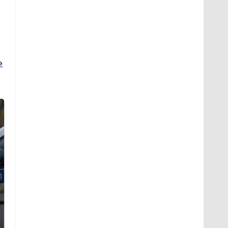
»
Где будет встреча
Как выглядит место
президентов США и
крушение вертолета на
России: Европа?
Кавказе: смотреть