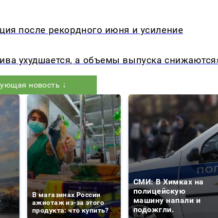
кция после рекордного июня и усиление
ива ухудшается, а объемы выпуска снижаются
ующая новость ↓
СМИ: В Химках на
е
полицейскую
В магазинах России
о
машину напали и
ажиотаж из-за этого
подожгли.
продукта: что купить?