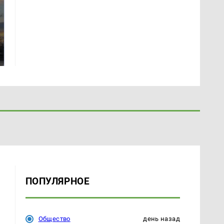
СМИ: В Химках на
полицейскую
В магазинах России
машину напали и
ажиотаж из-за этого
подожгли.
продукта: что купить?
ПОПУЛЯРНОЕ
Общество
день назад