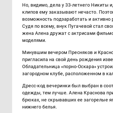
Но, видимо, дела у 33-летнего Никиты
клипов ему заказывают нечасто. Поэто
возможность подзаработать и активно 
Судя по всему, внук Пугачевой стал св
жена Алена дружат с актрисами фильмо
моделями.
Минувшим вечером Пресняков и Красно
пригласила на свой день рождения изв
Обладательница «порно-Оскара» устроил
загородном клубе, расположенном в к
Дресс-код вечеринки был выбран в соо
одежды, тем лучше. Алена Краснова пр
брюках, не скрывавших ее загорелые яг
нижнего белья.