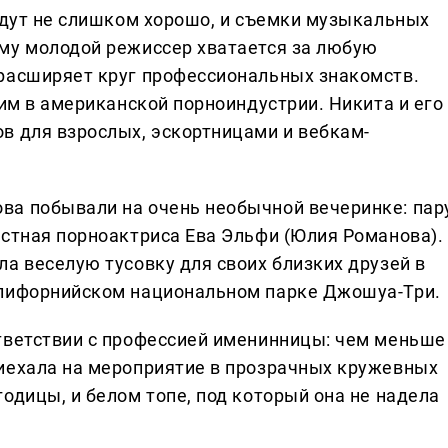
 идут не слишком хорошо, и съемки музыкальных
му молодой режиссер хватается за любую
расширяет круг профессиональных знакомств.
оим в американской порноиндустрии. Никита и его
в для взрослых, эскортницами и вебкам-
ва побывали на очень необычной вечеринке: пар
естная порноактриса Ева Эльфи (Юлия Романова).
а веселую тусовку для своих близких друзей в
алифорнийском национальном парке Джошуа-Три.
тветствии с профессией именинницы: чем меньше
иехала на мероприятие в прозрачных кружевных
одицы, и белом топе, под который она не надела