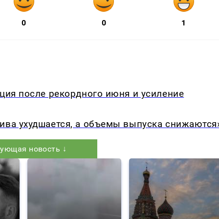
0
0
1
кция после рекордного июня и усиление
ива ухудшается, а объемы выпуска снижаются
ующая новость ↓