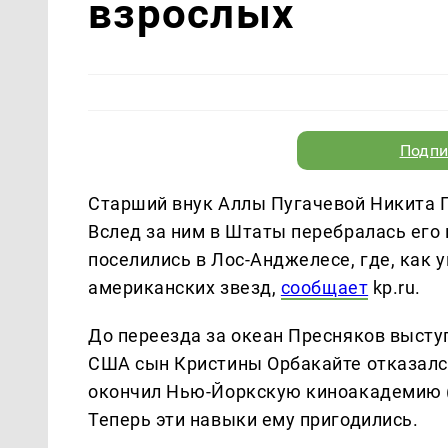
взрослых
Подпи
Старший внук Аллы Пугачевой Никита П
Вслед за ним в Штаты перебралась его
поселились в Лос-Анджелесе, где, как 
американских звезд,
сообщает
kp.ru.
До переезда за океан Пресняков выступа
США сын Кристины Орбакайте отказался
окончил Нью-Йоркскую киноакадемию (N
Теперь эти навыки ему пригодились.