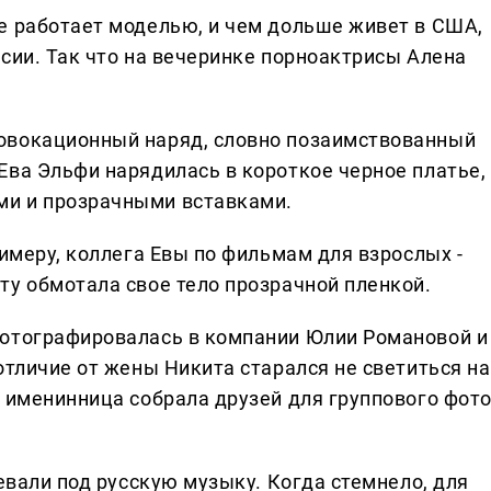
е работает моделью, и чем дольше живет в США,
сии. Так что на вечеринке порноактрисы Алена
овокационный наряд, словно позаимствованный
Ева Эльфи нарядилась в короткое черное платье,
и и прозрачными вставками.
римеру, коллега Евы по фильмам для взрослых -
ту обмотала свое тело прозрачной пленкой.
фотографировалась в компании Юлии Романовой и
отличие от жены Никита старался не светиться на
 именинница собрала друзей для группового фото
цевали под русскую музыку. Когда стемнело, для