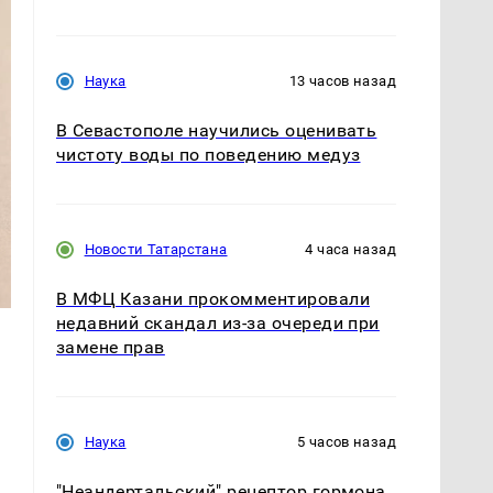
Наука
13 часов назад
В Севастополе научились оценивать
чистоту воды по поведению медуз
Новости Татарстана
4 часа назад
В МФЦ Казани прокомментировали
недавний скандал из-за очереди при
замене прав
Наука
5 часов назад
"Неандертальский" рецептор гормона