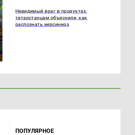
Невидимый враг в продуктах:
татарстанцам объяснили, как
распознать иерсиниоз
СМИ: В Химках на
полицейскую
Где будет встреча
машину напали и
президентов США и
подожгли.
России: Европа?
ПОПУЛЯРНОЕ