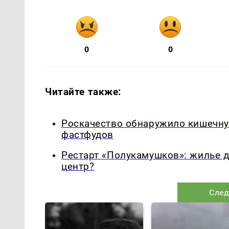
0
0
Читайте также:
Роскачество обнаружило кишечну
фастфудов
Рестарт «Полукамушков»: жилье 
центр?
След