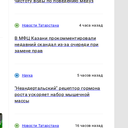
чистоту воды по поведению медуз
Новости Татарстана
4 часа назад
В МФЦ Казани прокомментировали
недавний скандал из-за очереди при
замене прав
Наука
5 часов назад
"Неандертальский" рецептор гормона
роста ускоряет набор мышечной
массы
Новости Татарстана
16 часов назад