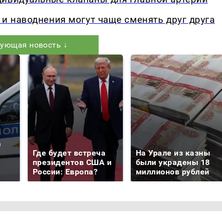
 и наводнения могут чаще сменять друг друга
ующая новость ↓
а
Где будет встреча
На Урале из казны
президентов США и
были украдены 18
России: Европа?
миллионов рублей