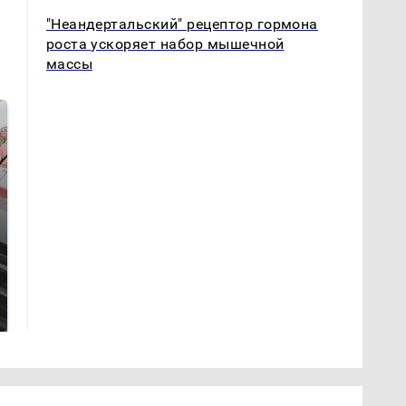
"Неандертальский" рецептор гормона
роста ускоряет набор мышечной
массы
Такую зиму в России
Как выглядит место
никто не ждал: как
крушение вертолета на
так?!
Кавказе: смотреть