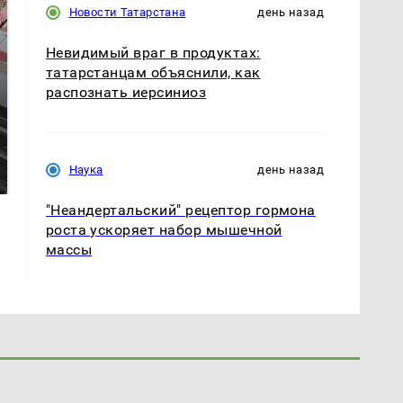
Новости Татарстана
день назад
Невидимый враг в продуктах:
татарстанцам объяснили, как
распознать иерсиниоз
Такую зиму в России
Как выглядит место
никто не ждал: как
крушение вертолета на
Наука
день назад
так?!
Кавказе: смотреть
"Неандертальский" рецептор гормона
роста ускоряет набор мышечной
массы