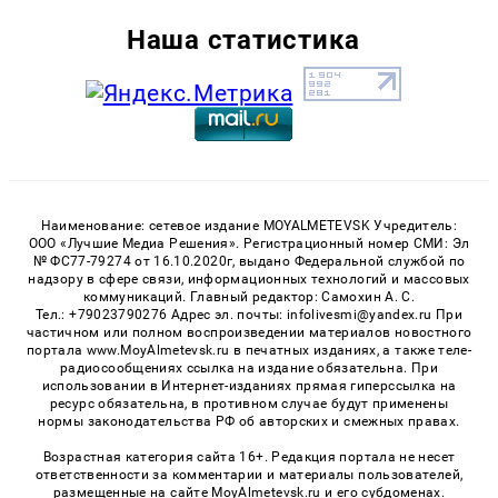
Наша статистика
Наименование: сетевое издание MOYALMETEVSK Учредитель:
ООО «Лучшие Медиа Решения». Регистрационный номер СМИ: Эл
№ ФС77-79274 от 16.10.2020г, выдано Федеральной службой по
надзору в сфере связи, информационных технологий и массовых
коммуникаций. Главный редактор: Самохин А. С.
Тел.: +79023790276 Адрес эл. почты: infolivesmi@yandex.ru При
частичном или полном воспроизведении материалов новостного
портала www.MoyAlmetevsk.ru в печатных изданиях, а также теле-
радиосообщениях ссылка на издание обязательна. При
использовании в Интернет-изданиях прямая гиперссылка на
ресурс обязательна, в противном случае будут применены
нормы законодательства РФ об авторских и смежных правах.
Возрастная категория сайта 16+. Редакция портала не несет
ответственности за комментарии и материалы пользователей,
размещенные на сайте MoyAlmetevsk.ru и его субдоменах.