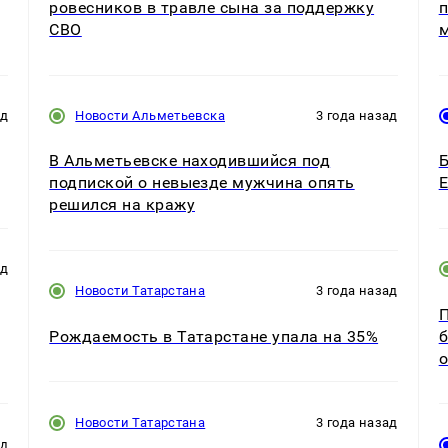
ровесников в травле сына за поддержку
п
СВО
ад
Новости Альметьевска
3 года назад
В Альметьевске находившийся под
Б
подпиской о невыезде мужчина опять
Е
решился на кражу
ад
Новости Татарстана
3 года назад
П
Рождаемость в Татарстане упала на 35%
б
о
Новости Татарстана
3 года назад
ад