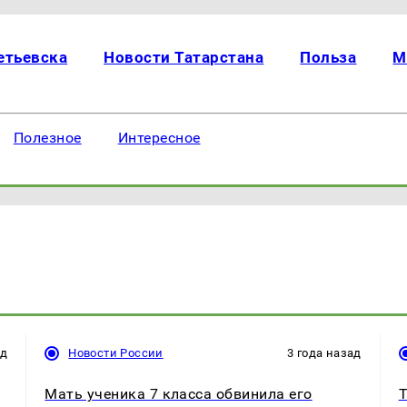
етьевска
Новости Татарстана
Польза
М
Полезное
Интересное
ад
Новости России
3 года назад
Мать ученика 7 класса обвинила его
Т