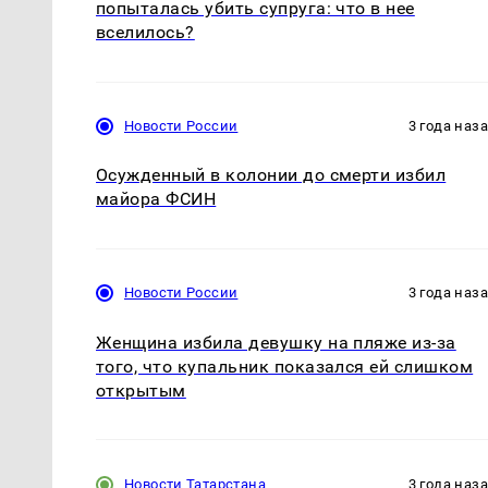
попыталась убить супруга: что в нее
вселилось?
Новости России
3 года наз
Осужденный в колонии до смерти избил
майора ФСИН
Новости России
3 года наз
Женщина избила девушку на пляже из-за
того, что купальник показался ей слишком
открытым
Новости Татарстана
3 года наз