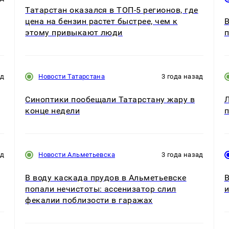
Татарстан оказался в ТОП-5 регионов, где
цена на бензин растет быстрее, чем к
В
этому привыкают люди
п
ад
Новости Татарстана
3 года назад
Синоптики пообещали Татарстану жару в
Л
конце недели
п
ад
Новости Альметьевска
3 года назад
В воду каскада прудов в Альметьевске
В
попали нечистоты: ассенизатор слил
и
фекалии поблизости в гаражах