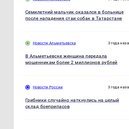
Семилетний мальчик оказался в больнице
после нападения стаи собак в Татарстане
Новости Альметьевска
3 года наз
В Альметьевске женщина передала
мошенникам более 2 миллионов рублей
Новости России
3 года наз
Грибники случайно наткнулись на целый
склад боеприпасов