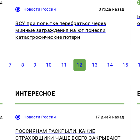
ад
Новости России
3 года назад
Б
ВСУ при попытке перебраться через
о
минные заграждения на юг понесли
катастрофические потери
7
8
9
10
11
12
13
14
15
ИНТЕРЕСНОЕ
ад
Новости России
17 дней назад
РОССИЯНАМ РАСКРЫЛИ, КАКИЕ
СТРАХОВЩИКИ ЧАЩЕ ВСЕГО ЗАКРЫВАЮТ