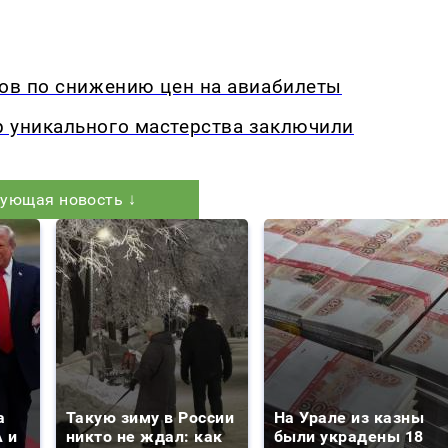
дов по снижению цен на авиабилеты
р уникального мастерства заключили
ующая новость ↓
а
Такую зиму в России
На Урале из казны
 и
никто не ждал: как
были украдены 18