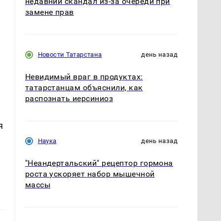
недавний скандал из-за очереди при
замене прав
Новости Татарстана
день назад
Невидимый враг в продуктах:
татарстанцам объяснили, как
распознать иерсиниоз
—
я
Наука
день назад
"Неандертальский" рецептор гормона
роста ускоряет набор мышечной
массы