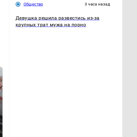
Общество
3 часа назад
Девушка решила развестись из-за
крупных трат мужа на порно
Не ешьте эту
Как выглядит место
готовую еду из
крушение вертолета на