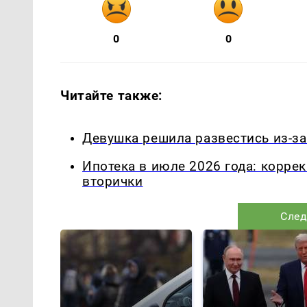
0
0
Читайте также:
Девушка решила развестись из-за
Ипотека в июле 2026 года: корре
вторички
След