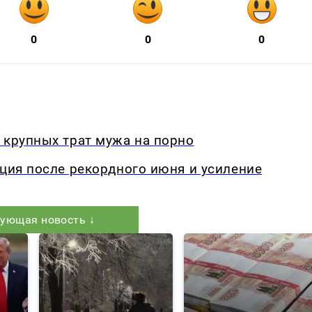
0
0
0
 крупных трат мужа на порно
кция после рекордного июня и усиление
ующая новость ↓