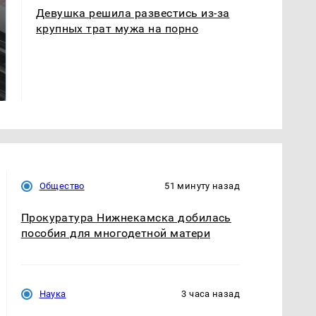
Девушка решила развестись из-за
крупных трат мужа на порно
Не ешьте эту
Как выглядит место
готовую еду из
крушение вертолета на
магазина: список
Кавказе: смотреть
Общество
51 минуту назад
Прокуратура Нижнекамска добилась
пособия для многодетной матери
Наука
3 часа назад