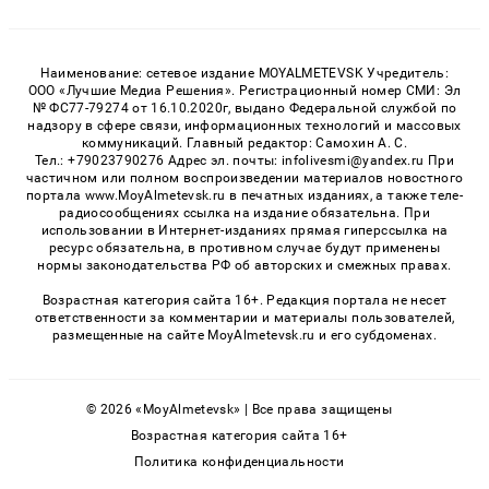
Наименование: сетевое издание MOYALMETEVSK Учредитель:
ООО «Лучшие Медиа Решения». Регистрационный номер СМИ: Эл
№ ФС77-79274 от 16.10.2020г, выдано Федеральной службой по
надзору в сфере связи, информационных технологий и массовых
коммуникаций. Главный редактор: Самохин А. С.
Тел.: +79023790276 Адрес эл. почты: infolivesmi@yandex.ru При
частичном или полном воспроизведении материалов новостного
портала www.MoyAlmetevsk.ru в печатных изданиях, а также теле-
радиосообщениях ссылка на издание обязательна. При
использовании в Интернет-изданиях прямая гиперссылка на
ресурс обязательна, в противном случае будут применены
нормы законодательства РФ об авторских и смежных правах.
Возрастная категория сайта 16+. Редакция портала не несет
ответственности за комментарии и материалы пользователей,
размещенные на сайте MoyAlmetevsk.ru и его субдоменах.
© 2026 «MoyAlmetevsk» | Все права защищены
Возрастная категория сайта 16+
Политика конфиденциальности