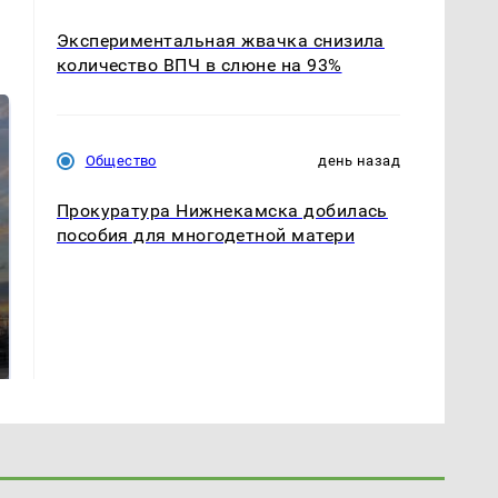
Экспериментальная жвачка снизила
количество ВПЧ в слюне на 93%
Общество
день назад
Прокуратура Нижнекамска добилась
пособия для многодетной матери
СМИ: В Химках на
полицейскую
В магазинах России
машину напали и
ажиотаж из-за этого
подожгли.
продукта: что купить?