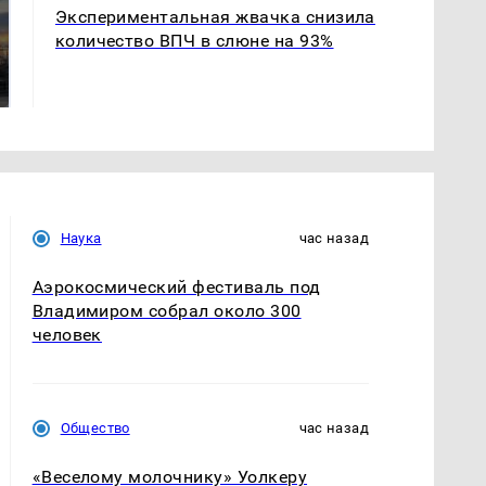
Экспериментальная жвачка снизила
СМИ: В Химках на
количество ВПЧ в слюне на 93%
полицейскую
В магазинах России
машину напали и
ажиотаж из-за этого
подожгли.
продукта: что купить?
Наука
час назад
Аэрокосмический фестиваль под
Владимиром собрал около 300
человек
Общество
час назад
«Веселому молочнику» Уолкеру