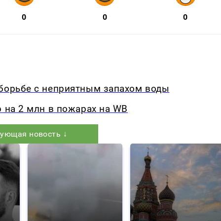
0
0
0
 борьбе с неприятным запахом воды
р на 2 млн в пожарах на WB
ующая новость ↓