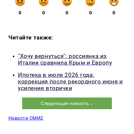
0
0
0
0
0
Читайте также:
"Хочу вернуться": россиянка из
Италии сравнила Крым и Европу
Ипотека в июле 2026 года:
коррекция после рекордного июня и
усиление вторички
Следующая новость ↓
Новости СМИ2