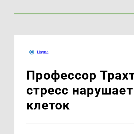
Наука
Профессор Трахт
стресс нарушае
клеток