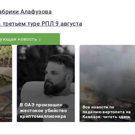
фабрики Алафузова
 третьем туре РПЛ 9 августа
ующая новость ↓
В ОАЭ произошло
Все новости по
жестокое убийство
падению вертолета на
криптомиллионера
Кавказе: читать здесь