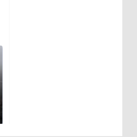
Таких событий не
В магазинах России
было с 1945: чего
ажиотаж из-за этого
ждать всем нам?
продукта: что купить?