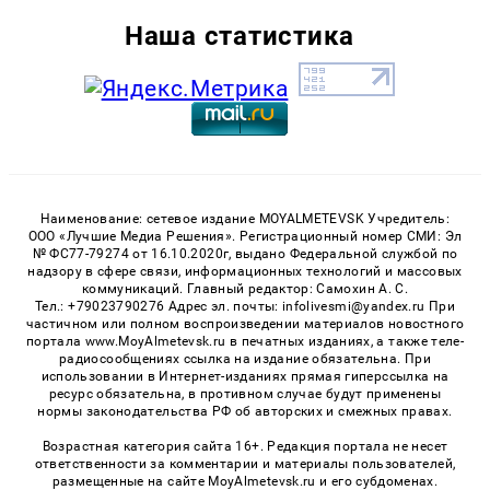
Наша статистика
Наименование: сетевое издание MOYALMETEVSK Учредитель:
ООО «Лучшие Медиа Решения». Регистрационный номер СМИ: Эл
№ ФС77-79274 от 16.10.2020г, выдано Федеральной службой по
надзору в сфере связи, информационных технологий и массовых
коммуникаций. Главный редактор: Самохин А. С.
Тел.: +79023790276 Адрес эл. почты: infolivesmi@yandex.ru При
частичном или полном воспроизведении материалов новостного
портала www.MoyAlmetevsk.ru в печатных изданиях, а также теле-
радиосообщениях ссылка на издание обязательна. При
использовании в Интернет-изданиях прямая гиперссылка на
ресурс обязательна, в противном случае будут применены
нормы законодательства РФ об авторских и смежных правах.
Возрастная категория сайта 16+. Редакция портала не несет
ответственности за комментарии и материалы пользователей,
размещенные на сайте MoyAlmetevsk.ru и его субдоменах.