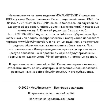
Наименование: сетевое издание MOYALMETEVSK Учредитель:
ООО «Лучшие Медиа Решения». Регистрационный номер СМИ: Эл
№ ФС77-79274 от 16.10.2020г, выдано Федеральной службой по
надзору в сфере связи, информационных технологий и массовых
коммуникаций. Главный редактор: Самохин А. С.
Тел.: +79023790276 Адрес эл. почты: infolivesmi@yandex.ru При
частичном или полном воспроизведении материалов новостного
портала www.MoyAlmetevsk.ru в печатных изданиях, а также теле-
радиосообщениях ссылка на издание обязательна. При
использовании в Интернет-изданиях прямая гиперссылка на
ресурс обязательна, в противном случае будут применены
нормы законодательства РФ об авторских и смежных правах.
Возрастная категория сайта 16+. Редакция портала не несет
ответственности за комментарии и материалы пользователей,
размещенные на сайте MoyAlmetevsk.ru и его субдоменах.
© 2026 «MoyAlmetevsk» | Все права защищены
Возрастная категория сайта 16+
Политика конфиденциальности