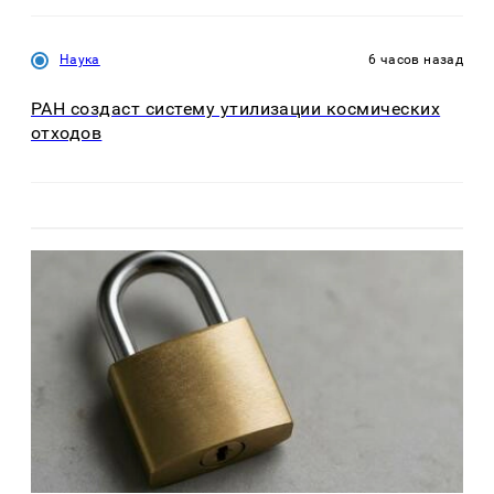
Наука
6 часов назад
РАН создаст систему утилизации космических
отходов