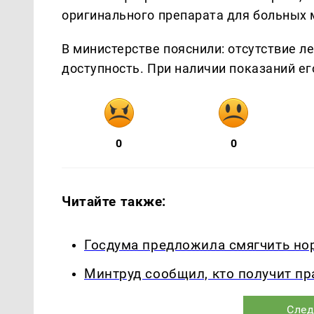
оригинального препарата для больных
В министерстве пояснили: отсутствие л
доступность. При наличии показаний е
0
0
Читайте также:
Госдума предложила смягчить но
Минтруд сообщил, кто получит пр
След