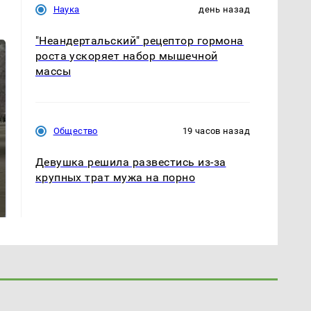
Наука
день назад
"Неандертальский" рецептор гормона
роста ускоряет набор мышечной
массы
Общество
19 часов назад
Девушка решила развестись из-за
крупных трат мужа на порно
На Урале из казны
Как выглядит место
были украдены 18
крушение вертолета на
миллионов рублей
Кавказе: смотреть