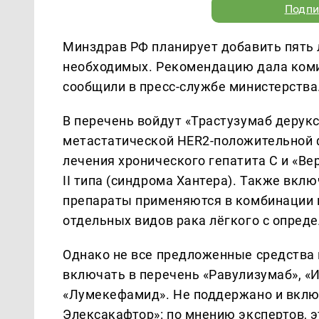
Подпи
Минздрав РФ планирует добавить пять
необходимых. Рекомендацию дала коми
сообщили в пресс-службе министерства
В перечень войдут «Трастузумаб дерукс
метастатической HER2-положительной 
лечения хронического гепатита С и «В
II типа (синдрома Хантера). Также вкл
препараты применяются в комбинации 
отдельных видов рака лёгкого с опре
Однако не все предложенные средства 
включать в перечень «Равулизумаб», «И
«Лумекефамид». Не поддержано и вклю
Элексакафтор»: по мнению экспертов, э