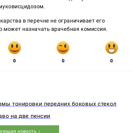
 муковисцидозом.
екарства в перечне не ограничивает его
го может назначать врачебная комиссия.
0
0
0
рмы тонировки передних боковых стекол
аво на две пенсии
ующая новость ↓