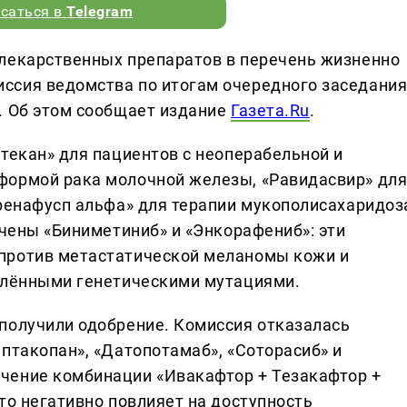
саться в
Telegram
 лекарственных препаратов в перечень жизненно
ссия ведомства по итогам очередного заседания
. Об этом сообщает издание
Газета.Ru
.
текан» для пациентов с неоперабельной и
формой рака молочной железы, «Равидасвир» дл
еренафусп альфа» для терапии мукополисахаридоз
ючены «Биниметиниб» и «Энкорафениб»: эти
против метастатической меланомы кожи и
делёнными генетическими мутациями.
получили одобрение. Комиссия отказалась
птакопан», «Датопотамаб», «Соторасиб» и
чение комбинации «Ивакафтор + Тезакафтор +
то негативно повлияет на доступность