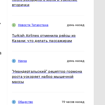
вторички
,
Новости Татарстана
день назад
Turkish Airlines отменила рейсы из
Казани: что делать пассажирам
я
а
Наука
день назад
"Неандертальский" рецептор гормона
роста ускоряет набор мышечной
массы
Общество
19 часов назад