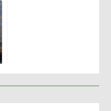
СМИ: В Химках на
полицейскую
В магазинах России
машину напали и
ажиотаж из-за этого
подожгли.
продукта: что купить?