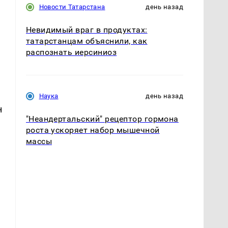
Новости Татарстана
день назад
Невидимый враг в продуктах:
татарстанцам объяснили, как
распознать иерсиниоз
Наука
день назад
н
"Неандертальский" рецептор гормона
роста ускоряет набор мышечной
массы