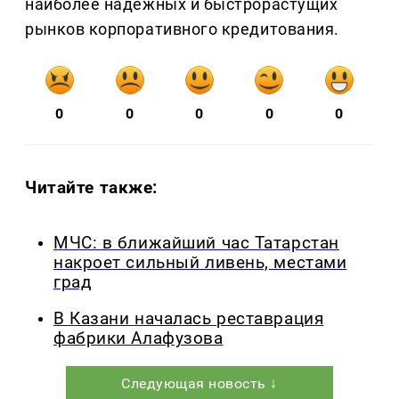
наиболее надёжных и быстрорастущих
рынков корпоративного кредитования.
0
0
0
0
0
Читайте также:
МЧС: в ближайший час Татарстан
накроет сильный ливень, местами
град
В Казани началась реставрация
фабрики Алафузова
Следующая новость ↓