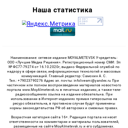
Наша статистика
Наименование: сетевое издание MOYALMETEVSK Учредитель:
ООО «Лучшие Медиа Решения». Регистрационный номер СМИ: Эл
№ ФС77-79274 от 16.10.2020г, выдано Федеральной службой по
надзору в сфере связи, информационных технологий и массовых
коммуникаций. Главный редактор: Самохин А. С.
Тел.: +79023790276 Адрес эл. почты: infolivesmi@yandex.ru При
частичном или полном воспроизведении материалов новостного
портала www.MoyAlmetevsk.ru в печатных изданиях, а также теле-
радиосообщениях ссылка на издание обязательна. При
использовании в Интернет-изданиях прямая гиперссылка на
ресурс обязательна, в противном случае будут применены
нормы законодательства РФ об авторских и смежных правах.
Возрастная категория сайта 16+. Редакция портала не несет
ответственности за комментарии и материалы пользователей,
размещенные на сайте MoyAlmetevsk.ru и его субдоменах.