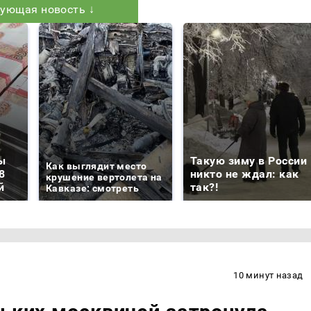
ующая новость ↓
ы
Такую зиму в России
Как выглядит место
8
никто не ждал: как
крушение вертолета на
й
так?!
Кавказе: смотреть
10 минут назад