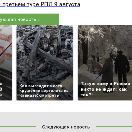
 третьем туре РПЛ 9 августа
ующая новость ↓
ы
Такую зиму в России
Как выглядит место
8
никто не ждал: как
крушение вертолета на
й
так?!
Кавказе: смотреть
Следующая новость