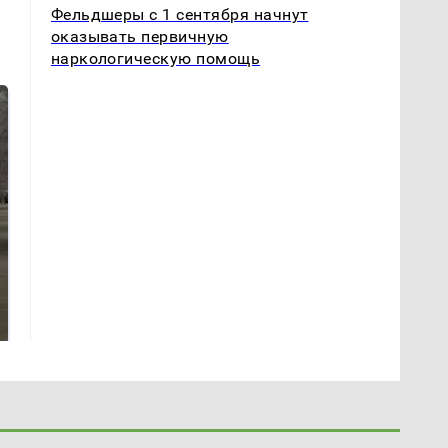
Фельдшеры с 1 сентября начнут
оказывать первичную
наркологическую помощь
Не ешьте эту
В ОАЭ произошло
готовую еду из
жестокое убийство
магазина: список
криптомиллионера