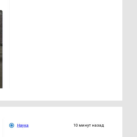
Не ешьте эту
В ОАЭ произошло
готовую еду из
жестокое убийство
магазина: список
криптомиллионера
Наука
10 минут назад