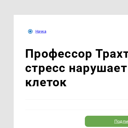
Наука
Профессор Трахт
стресс нарушае
клеток
Подпи