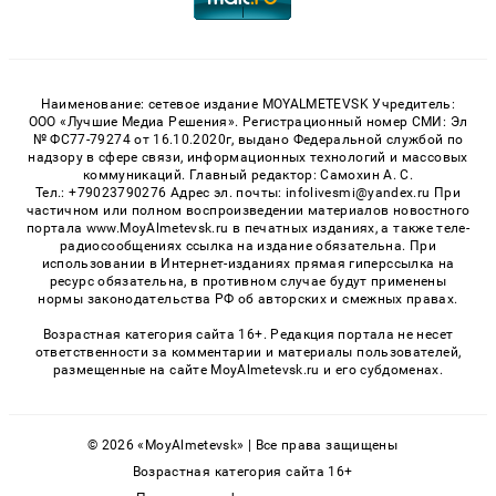
Наименование: сетевое издание MOYALMETEVSK Учредитель:
ООО «Лучшие Медиа Решения». Регистрационный номер СМИ: Эл
№ ФС77-79274 от 16.10.2020г, выдано Федеральной службой по
надзору в сфере связи, информационных технологий и массовых
коммуникаций. Главный редактор: Самохин А. С.
Тел.: +79023790276 Адрес эл. почты: infolivesmi@yandex.ru При
частичном или полном воспроизведении материалов новостного
портала www.MoyAlmetevsk.ru в печатных изданиях, а также теле-
радиосообщениях ссылка на издание обязательна. При
использовании в Интернет-изданиях прямая гиперссылка на
ресурс обязательна, в противном случае будут применены
нормы законодательства РФ об авторских и смежных правах.
Возрастная категория сайта 16+. Редакция портала не несет
ответственности за комментарии и материалы пользователей,
размещенные на сайте MoyAlmetevsk.ru и его субдоменах.
© 2026 «MoyAlmetevsk» | Все права защищены
Возрастная категория сайта 16+