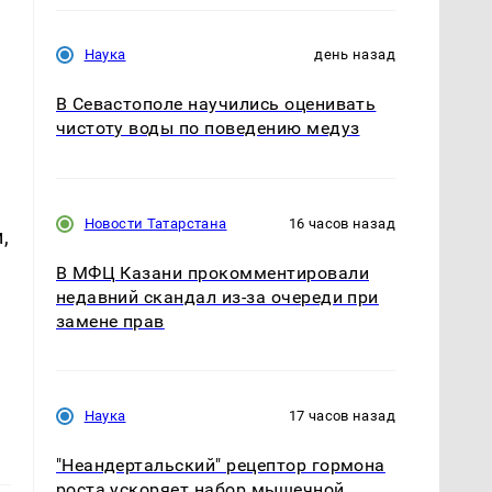
Наука
день назад
В Севастополе научились оценивать
чистоту воды по поведению медуз
Новости Татарстана
16 часов назад
,
В МФЦ Казани прокомментировали
недавний скандал из-за очереди при
замене прав
Наука
17 часов назад
"Неандертальский" рецептор гормона
роста ускоряет набор мышечной