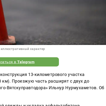
 иллюстративный характер
саться в
Telegram
еконструкция 13-километрового участка
3 км). Проезжую часть расширят с двух до
лго-Вятскуправтодора» Ильнур Нурмухаметов. Об
ой одежды и укладка асфальтобетона.