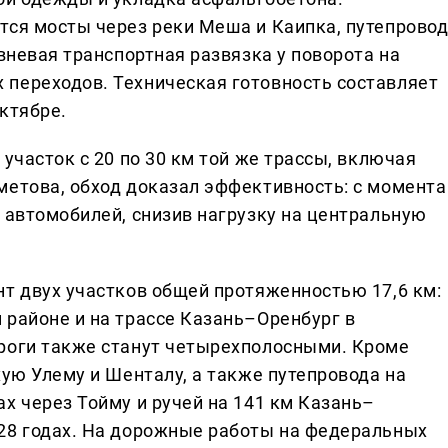
тся мосты через реки Меша и Каипка, путепрово
овневая транспортная развязка у поворота на
переходов. Техническая готовность составляет
ктябре.
участок с 20 по 30 км той же трассы, включая
метова, обход доказал эффективность: с момента
 автомобилей, снизив нагрузку на центральную
нт двух участков общей протяженностью 17,6 км:
 районе и на трассе Казань–Оренбург в
роги также станут четырехполосными. Кроме
хую Улему и Шенталу, а также путепровода на
х через Тойму и ручей на 141 км Казань–
28 годах. На дорожные работы на федеральных