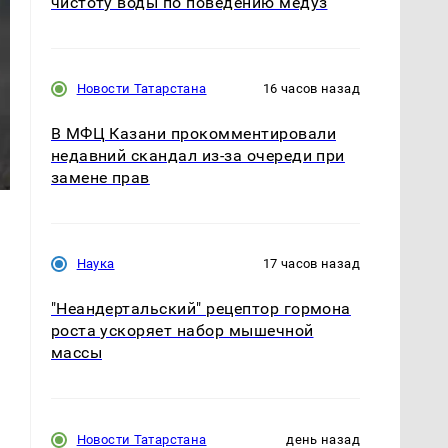
чистоту воды по поведению медуз
Новости Татарстана
16 часов назад
В МФЦ Казани прокомментировали
недавний скандал из-за очереди при
замене прав
Наука
17 часов назад
"Неандертальский" рецептор гормона
роста ускоряет набор мышечной
массы
Новости Татарстана
день назад