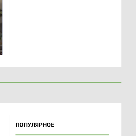
В ОАЭ произошло
Все новости по
жестокое убийство
падению вертолета на
криптомиллионера
Кавказе: читать здесь
ПОПУЛЯРНОЕ