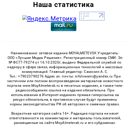
Наша статистика
Наименование: сетевое издание MOYALMETEVSK Учредитель:
ООО «Лучшие Медиа Решения». Регистрационный номер СМИ: Эл
№ ФС77-79274 от 16.10.2020г, выдано Федеральной службой по
надзору в сфере связи, информационных технологий и массовых
коммуникаций. Главный редактор: Самохин А. С.
Тел.: +79023790276 Адрес эл. почты: infolivesmi@yandex.ru При
частичном или полном воспроизведении материалов новостного
портала www.MoyAlmetevsk.ru в печатных изданиях, а также теле-
радиосообщениях ссылка на издание обязательна. При
использовании в Интернет-изданиях прямая гиперссылка на
ресурс обязательна, в противном случае будут применены
нормы законодательства РФ об авторских и смежных правах.
Возрастная категория сайта 16+. Редакция портала не несет
ответственности за комментарии и материалы пользователей,
размещенные на сайте MoyAlmetevsk.ru и его субдоменах.