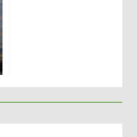
СМИ: В Химках на
полицейскую
В магазинах России
машину напали и
ажиотаж из-за этого
подожгли.
продукта: что купить?