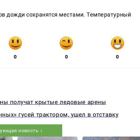
дков дожди сохранятся местами. Температурный
0
0
0
йоны получат крытые ледовые арены
ных» гусей трактором, ушел в отставку
ующая новость ↓