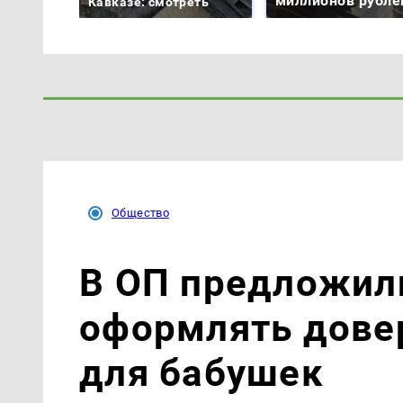
миллионов рубле
Кавказе: смотреть
Общество
В ОП предложили
оформлять довер
для бабушек