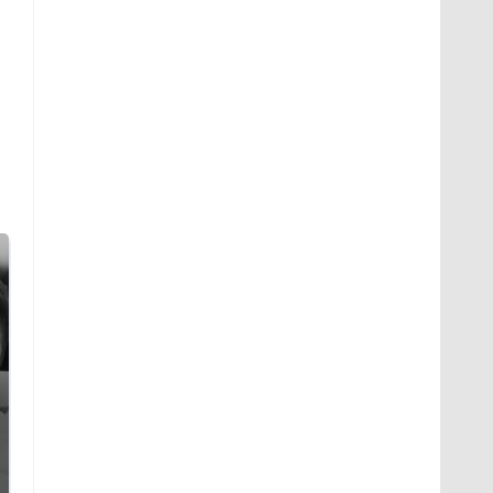
Таких событий не
Все новости по
было с 1945: чего
падению вертолета на