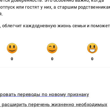
ется доверенность. Это особенно важно, когда
отпуск или гостят у них, а старшим родственника
й.
, облегчит каждодневную жизнь семьи и поможе
0
0
0
ировать переводы по новому признаку
 расширить перечень жизненно необходимых