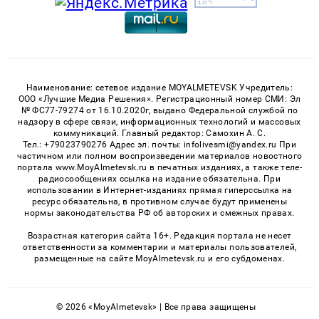
Наименование: сетевое издание MOYALMETEVSK Учредитель:
ООО «Лучшие Медиа Решения». Регистрационный номер СМИ: Эл
№ ФС77-79274 от 16.10.2020г, выдано Федеральной службой по
надзору в сфере связи, информационных технологий и массовых
коммуникаций. Главный редактор: Самохин А. С.
Тел.: +79023790276 Адрес эл. почты: infolivesmi@yandex.ru При
частичном или полном воспроизведении материалов новостного
портала www.MoyAlmetevsk.ru в печатных изданиях, а также теле-
радиосообщениях ссылка на издание обязательна. При
использовании в Интернет-изданиях прямая гиперссылка на
ресурс обязательна, в противном случае будут применены
нормы законодательства РФ об авторских и смежных правах.
Возрастная категория сайта 16+. Редакция портала не несет
ответственности за комментарии и материалы пользователей,
размещенные на сайте MoyAlmetevsk.ru и его субдоменах.
© 2026 «MoyAlmetevsk» | Все права защищены